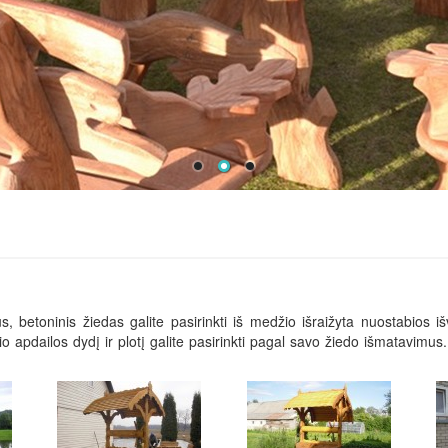
 betoninis žiedas galite pasirinkti iš medžio išraižyta nuostabios iš
o apdailos dydį ir plotį galite pasirinkti pagal savo žiedo išmatavimus. 