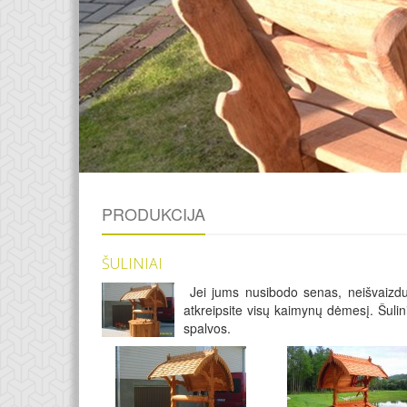
PRODUKCIJA
ŠULINIAI
Jei jums nusibodo senas, neišvaizdus,
atkreipsite visų kaimynų dėmesį. Šulini
spalvos.