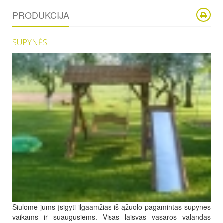
PRODUKCIJA
SUPYNĖS
Siūlome jums įsigyti ilgaamžias iš ąžuolo pagamintas supynes
vaikams ir suaugusiems. Visas laisvas vasaros valandas