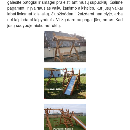
galėsite patogiai ir smagei praleisti ant mūsų supuoklių. Galime
pagaminti ir įvairiausias vaikų žaidimo aikšteles, kur jūsų vaikai
labai linksmai leis laiką, čiuožinėdami, žaizdami namelyje, arba
net laipiodami laipynėmis. Viską darome pagal jūsų norus. Kad
jūsų sodyboje nieko netrūktų.